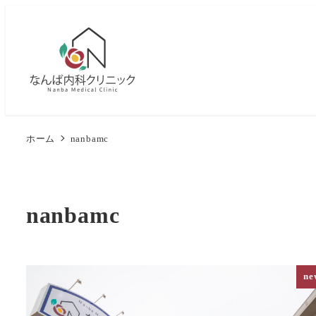
メ
イ
ン
コ
ン
テ
ン
ホーム
nanbamc
ツ
へ
移
nanbamc
動
ne