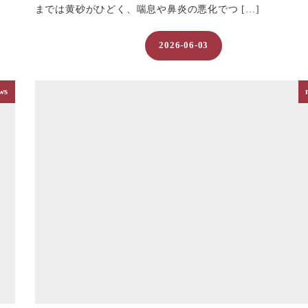
までは黄砂がひどく、喘息や鼻炎の悪化でつ […]
2026-06-03
投稿日
ws