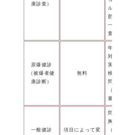
康診査）
ル、クレア
肪）
一定の基準
査実施
年齢：指定
対象者：原
原爆健診
実施月：主
（被爆者健
無料
検査項目：
康診断）
問診、血圧
（AST、A
量）、血算5
問診、身体
胸部レント
一般健診
項目によって変
（AST、A