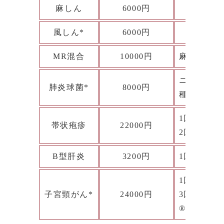
麻しん
6000円
風しん*
6000円
MR混合
10000円
麻しんと風
ニューモバ
肺炎球菌*
8000円
種が必要で
1回につき
帯状疱疹
22000円
2回接種が
B型肝炎
3200円
1回につき
1回につ
子宮頸がん*
24000円
3回接種が
®（９価）