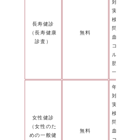
対象者：
実施月：6月
検査項目：
長寿健診
問診、身体
（長寿健康
無料
血液検査（A
診査）
コレステロ
ル、クレア
肪）
一定の基準
年齢：18～
対象者：町
実施月：6月
検査項目：
女性健診
問診、身体
（女性のた
無料
血液検査（A
めの一般健
コレステロ