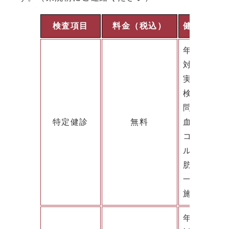
検査項目
料金（税込）
健診内容
年齢：40～
対象者：市
実施月：6月
検査項目：
問診、身体
特定健診
無料
血液検査（A
コレステロ
ル、尿酸、e
肪）
一定の基準
施・血糖値
年齢：75