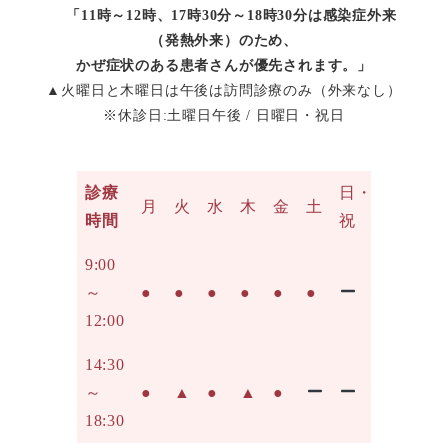
「11時～12時、17時30分～18時30分は感染症外来
（発熱外来）のため、
かぜ症状のある患者さんが優先されます。」
▲火曜日と木曜日は午後は訪問診療のみ（外来なし）
※休診日:土曜日午後 / 日曜日・祝日
診療
日・
月
火
水
木
金
土
時間
祝
9:00
～
●
●
●
●
●
●
12:00
14:30
～
●
▲
●
▲
●
18:30