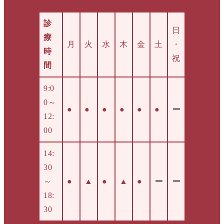
診
日
療
月
火
水
木
金
土
・
時
祝
間
9:0
0～
●
●
●
●
●
●
12:
00
14:
30
～
●
▲
●
▲
●
18:
30