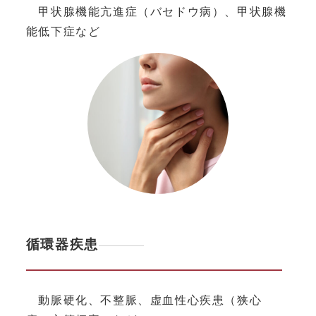
甲状腺機能亢進症（バセドウ病）、甲状腺機
能低下症など
循環器疾患
動脈硬化、不整脈、虚血性心疾患（狭心