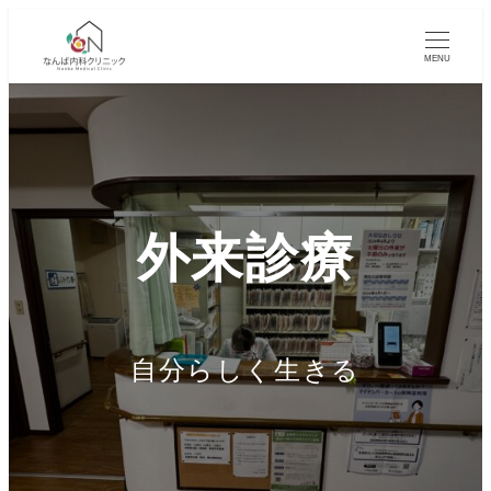
メ
イ
MENU
ン
コ
ン
テ
ン
ツ
外来診療
へ
移
動
自分らしく生きる