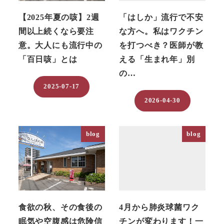
【2025年夏の咳】2週
「はしか」流行で不安
間以上続くなら要注
な方へ。私はワクチン
意。大人にも流行中の
を打つべき？医師が教
「百日咳」とは
える「生まれ年」別
の…
2025-07-17
投稿日
2026-04-30
投稿日
blog
blog
食欲の秋、その食後の
4月から肺炎球菌ワク
眠気や空腹感は危険信
チンが変わります！一