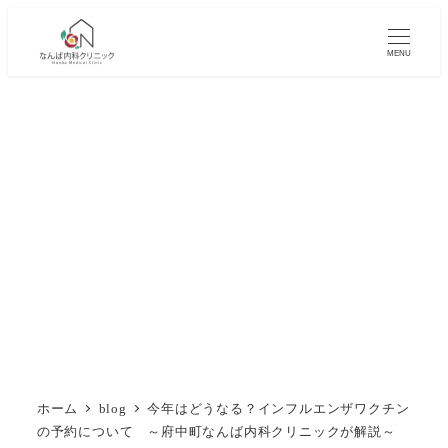
メ
イ
MENU
ン
コ
ン
テ
ン
ツ
へ
移
動
ホーム
blog
今年はどうなる？インフルエンザワクチン
の予約について ～府中町なんば内科クリニックが解説～